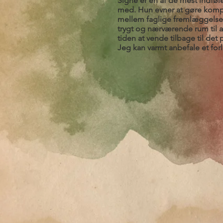
Signe er en af de mest indføl
med. Hun evner at gøre kompl
mellem faglige fremlæggelser
trygt og nærværende rum til 
tiden at vende tilbage til det
Jeg kan varmt anbefale et fo