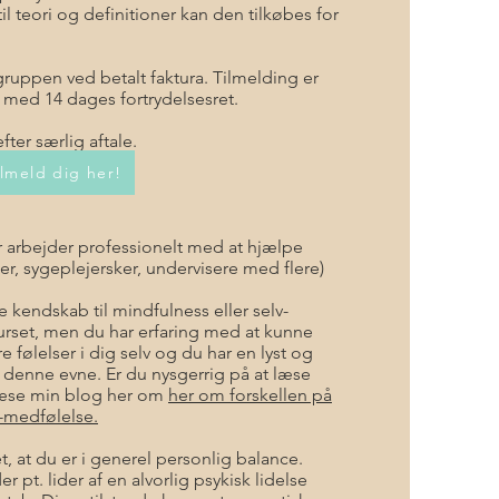
til teori og definitioner kan den tilkøbes for
 gruppen ved betalt faktura. Tilmelding er
med 14 dages fortrydelsesret.
fter særlig aftale.
ilmeld dig her!
r arbejder professionelt med at hjælpe
r, sygeplejersker, undervisere med flere)
 kendskab til mindfulness eller selv-
urset, men du har erfaring med at kunne
 følelser i dig selv og du har en lyst og
e denne evne. Er du nysgerrig på at læse
læse min blog her om
her om forskellen på
v-medfølelse.
t, at du er i generel personlig balance.
er pt. lider af en alvorlig psykisk lidelse