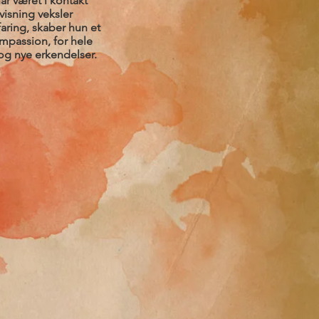
ar været i kontakt
isning veksler
aring, skaber hun et
mpassion, for hele
 og nye erkendelser.