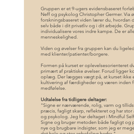
Gruppen er et 9-ugers evidensbaseret forløb 
Neff og psykolog Christopher Germer. Via ø
forskningsbaseret viden lærer du, hvordan d
selv både i dit privatliv og i dit arbejde. Grup
individualisere vores indre kampe. De er alle
menneskelighed.
Viden og øvelser fra gruppen kan du ligeled
med klienter/patienter/borgere.
Formen på kurset er oplevelsesorienteret dv
primært af praktiske øvelser. Forud ligger ko
oplæg. Der lægges vægt på, at kurset ikke 
kultivering af færdigheder og væren inden f
medfølelse.
Udtalelse fra tidligere deltager:
"Signe er nærværende, rolig, varm og tillids
præcis, fagligt skarp, reflekteret og har st
og psykolog. Jeg har deltaget i Mindful Se
Signe og bruger metoden både fagligt og pr
nye og brugbare indsigter, som jeg er mege
det hele og stor anbefaling herfra."