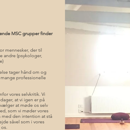
mende MSC grupper finder
or mennesker, der til
e andre (psykologer,
e)
lelse tager hånd om og
 mange professionelle
or vores selvkritik. Vi
dager, at vi igen er på
i vælger at møde os selv
ed, som vi møder vores
 med den intention at stå
bejde såvel som i vores
 os.