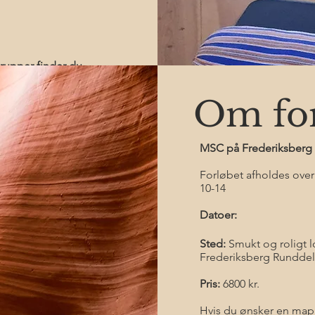
grupper finder du
Om for
MSC på Frederiksberg -
Forløbet afholdes over 
10-14
Datoer:
Sted:
Smukt og roligt l
Frederiksberg Runddel 
Pris:
6800 kr.
Hvis du ønsker en mapp