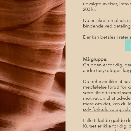
udvalgte øvelser, intro 
200 kr.
Du er sikret en plads i
bindende ved betaling 
Der kan betales i rater e
T
Målgruppe:
Gruppen er for dig, de
andre (psykologer, læge
Du behøver ikke at have
medfølelse forud for k
være tilstede med svære
motivation til at udvid
mere om det, kan du 
selv-forkælelse og sel
I alle tilfælde gælde de
Kurset er ikke for dig, d