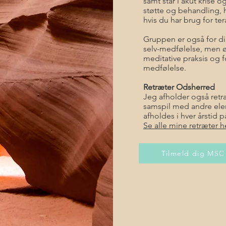
samt står i akut krise o
støtte og behandling, hv
hvis du har brug for te
Gruppen er også for di
selv-medfølelse, men ø
meditative praksis og f
medfølelse.
Retræter Odsherred
Jeg afholder også retr
samspil med andre eleme
afholdes i hver årstid
Se alle mine retræter h
Tilmeld dig MSC