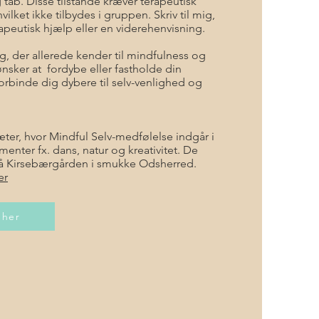
g tab. Disse tilstande kræver terapeutisk
ilket ikke tilbydes i gruppen. Skriv til mig,
rapeutisk hjælp eller en viderehenvisning.
g, der allerede kender til mindfulness og
nsker at fordybe eller fastholde din
orbinde dig dybere til selv-venlighed og
æter, hvor Mindful Selv-medfølelse indgår i
nter fx. dans, natur og kreativitet. De
 på Kirsebærgården i smukke Odsherred.
er
 her