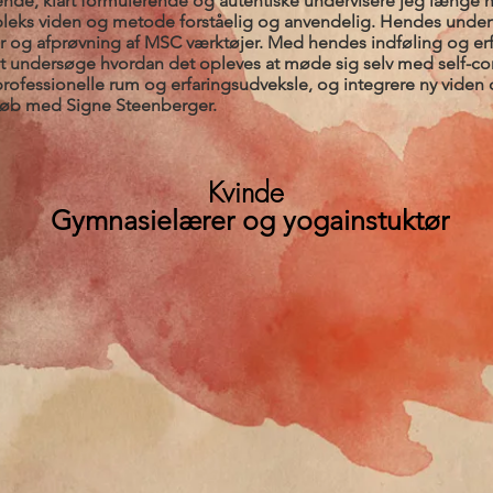
ende, klart formulerende og autentiske undervisere jeg længe h
eks viden og metode forståelig og anvendelig. Hendes underv
 og afprøvning af MSC værktøjer. Med hendes indføling og erf
at undersøge hvordan det opleves at møde sig selv med self-co
 professionelle rum og erfaringsudveksle, og integrere ny viden
rløb med Signe Steenberger.
Kvinde
Gymnasielærer og yogainstuktør