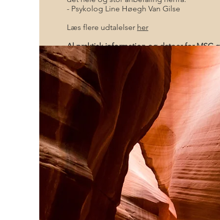
- Psykolog Line Høegh Van Gilse
Læs flere udtalelser
her
Al praktisk information og datoer for MSC 
nedenfor.
Scroll ned