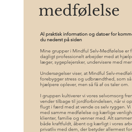
medfølelse
Al praktisk information og datoer for kom
du nederst på siden
Mine grupper i Mindful Selv-Medfølelse er f
dagligt professionelt arbejder med at hjælp
læger, sygeplejersker, undervisere med mer
Undersøgelser viser, at Mindful Selv-medfø
forebygger stress og udbrændthed, som så
hjælpere oplever, men så få af os taler om.
I gruppen kultiverer vi vores selvomsorg fremf
vender tilbage til jordforbindelsen, når vi op
flugt i færd med at vende os selv ryggen. V
med samme medfølelse og kærlige venligh
klienter, familie og venner med. Alt sammen
både kraftfuldt, åbent og kærligt i vores ar
privatliv med dem, der betyder allermest for