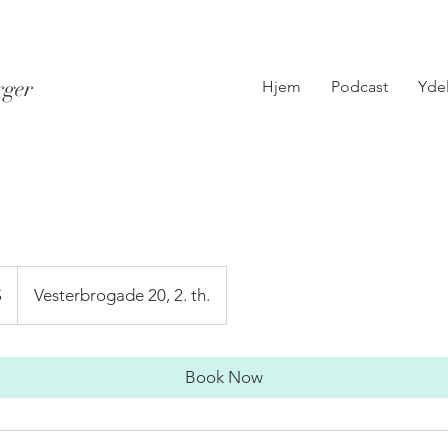
rger
Hjem
Podcast
Yde
$
Vesterbrogade 20, 2. th.
Book Now