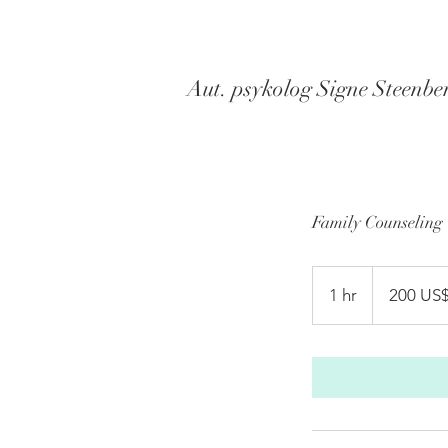
Aut. psykolog Signe Steenbe
Family Counseling
200
amerikanske
1 hr
1
200 US
dollar
h