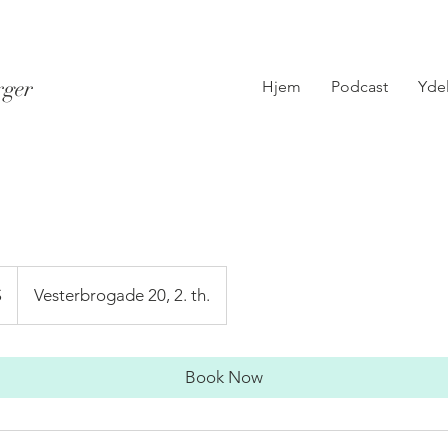
rger
Hjem
Podcast
Yde
$
Vesterbrogade 20, 2. th.
Book Now