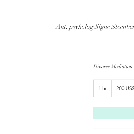
Aut. psykolog Signe Steenbe
Divorce Mediation
200
amerikanske
1 hr
1
200 US
dollar
h