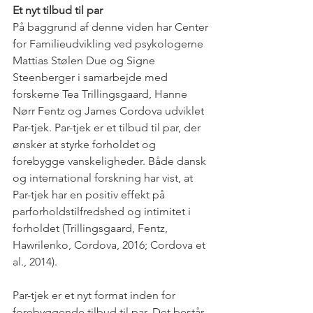
Et nyt tilbud til par
På baggrund af denne viden har Center 
for Familieudvikling ved psykologerne 
Mattias Stølen Due og Signe 
Steenberger i samarbejde med 
forskerne Tea Trillingsgaard, Hanne 
Nørr Fentz og James Cordova udviklet 
Par-tjek. Par-tjek er et tilbud til par, der 
ønsker at styrke forholdet og 
forebygge vanskeligheder. Både dansk 
og international forskning har vist, at 
Par-tjek har en positiv effekt på 
parforholdstilfredshed og intimitet i 
forholdet (Trillingsgaard, Fentz, 
Hawrilenko, Cordova, 2016; Cordova et 
al., 2014).
Par-tjek er et nyt format inden for 
forebyggende tilbud til par. Det består 