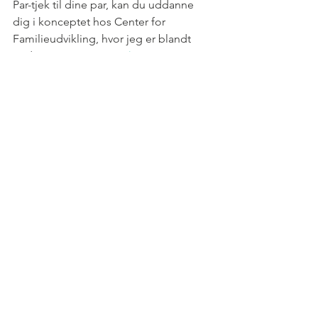
Par-tjek til dine par, kan du uddanne 
dig i konceptet hos Center for 
Familieudvikling, hvor jeg er blandt 
underviserne. Se mere 
her
Gratis download af første kapitel i Par-
tjek manualen - klik 
her